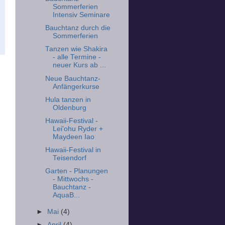
Sommerferien
Intensiv Seminare
Bauchtanz durch die
Sommerferien
Tanzen wie Shakira
- alle Termine -
neuer Kurs ab ...
Neue Bauchtanz-
Anfängerkurse
Hula tanzen in
Oldenburg
Hawaii-Festival -
Lei'ohu Ryder +
Maydeen Iao
Hawaii-Festival in
Teisendorf
Garten - Planungen
- Mittwochs -
Bauchtanz -
.
AquaB...
►
Mai
(4)
►
April
(4)