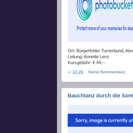
Ort: Bürgerfelder Turnerbund, Alex
Leitung: Annette Lenz
Kursgebühr: € 44,--
at
10:26
Keine Kommentare:
Bauchtanz durch die Som