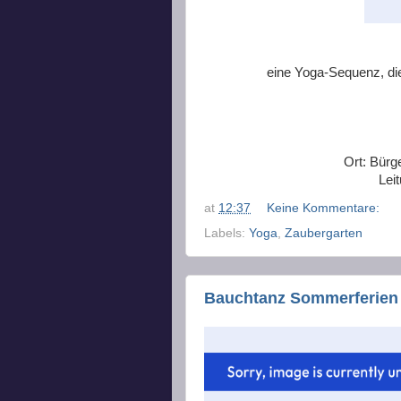
eine Yoga-Sequenz, di
Ort: Bürge
Lei
at
12:37
Keine Kommentare:
Labels:
Yoga
,
Zaubergarten
Bauchtanz Sommerferien 