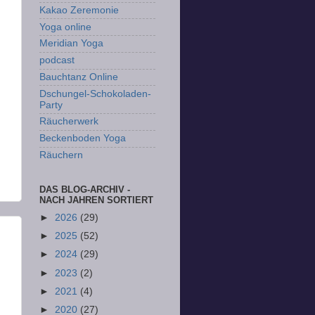
Kakao Zeremonie
Yoga online
Meridian Yoga
podcast
Bauchtanz Online
Dschungel-Schokoladen-
Party
Räucherwerk
Beckenboden Yoga
Räuchern
DAS BLOG-ARCHIV -
NACH JAHREN SORTIERT
►
2026
(29)
►
2025
(52)
►
2024
(29)
►
2023
(2)
►
2021
(4)
►
2020
(27)