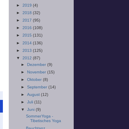
►
2019
(4)
►
2018
(32)
►
2017
(95)
►
2016
(108)
►
2015
(131)
►
2014
(136)
►
2013
(125)
▼
2012
(87)
►
Dezember
(9)
►
November
(15)
►
Oktober
(8)
►
September
(14)
►
August
(12)
►
Juli
(11)
▼
Juni
(9)
SommerYoga -
Tibetisches Yoga
Bauchtanz